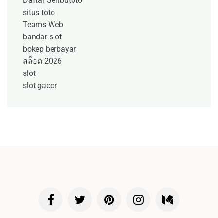
Daftar Seributoto
situs toto
Teams Web
bandar slot
bokep berbayar
สล็อต 2026
slot
slot gacor