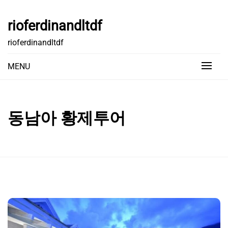
Skip
to
rioferdinandltdf
content
rioferdinandltdf
MENU
동남아 황제투어