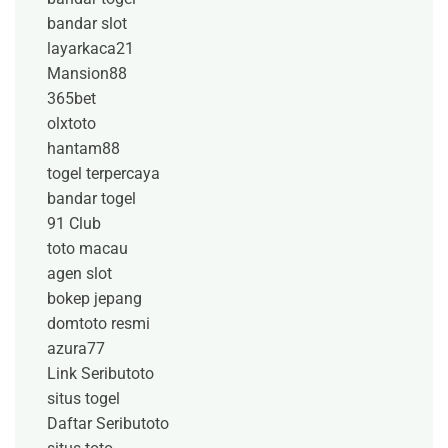
bandar slot
layarkaca21
Mansion88
365bet
olxtoto
hantam88
togel terpercaya
bandar togel
91 Club
toto macau
agen slot
bokep jepang
domtoto resmi
azura77
Link Seributoto
situs togel
Daftar Seributoto