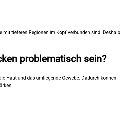
ie mit tieferen Regionen im Kopf verbunden sind. Deshalb
ken problematisch sein?
f die Haut und das umliegende Gewebe. Dadurch können
ärken.