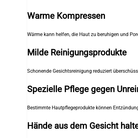
Warme Kompressen
Wärme kann helfen, die Haut zu beruhigen und Por
Milde Reinigungsprodukte
Schonende Gesichtsreinigung reduziert überschüss
Spezielle Pflege gegen Unrei
Bestimmte Hautpflegeprodukte können Entzündung
Hände aus dem Gesicht halt