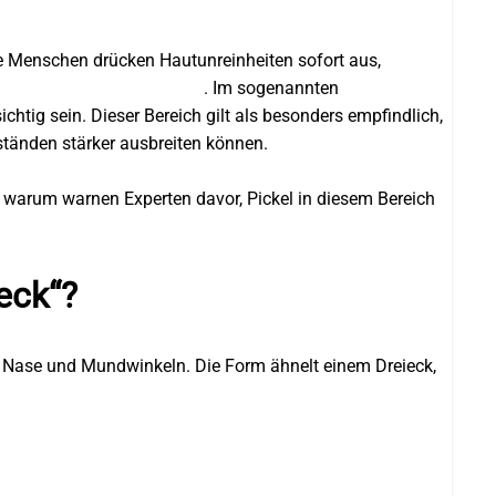
ele Menschen drücken Hautunreinheiten sofort aus,
sdreieck pickel ausdrücken
. Im sogenannten
chtig sein. Dieser Bereich gilt als besonders empfindlich,
tänden stärker ausbreiten können.
d warum warnen Experten davor, Pickel in diesem Bereich
eck“?
 Nase und Mundwinkeln. Die Form ähnelt einem Dreieck,