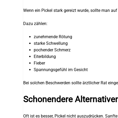
Wenn ein Pickel stark gereizt wurde, sollte man a
Dazu zählen:
zunehmende Rötung
starke Schwellung
pochender Schmerz
Eiterbildung
Fieber
Spannungsgefühl im Gesicht
Bei solchen Beschwerden sollte ärztlicher Rat eing
Schonendere Alternative
Oft ist es besser, Pickel nicht auszudrücken. Sanfte