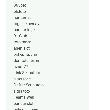
365bet
olxtoto
hantam88
togel terpercaya
bandar togel
91 Club
toto macau
agen slot
bokep jepang
domtoto resmi
azura77
Link Seributoto
situs togel
Daftar Seributoto
situs toto
Teams Web
bandar slot
bokep berbayar