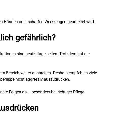
n Händen oder scharfen Werkzeugen gearbeitet wird.
lich gefährlich?
kationen sind heutzutage selten. Trotzdem hat die
sem Bereich weiter ausbreiten. Deshalb empfehlen viele
Oberlippe nicht aggressiv auszudrücken.
nste Folgen ab – besonders bei richtiger Pflege.
Ausdrücken