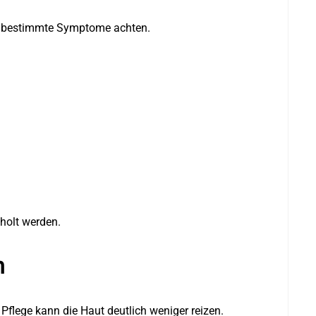
uf bestimmte Symptome achten.
eholt werden.
n
 Pflege kann die Haut deutlich weniger reizen.